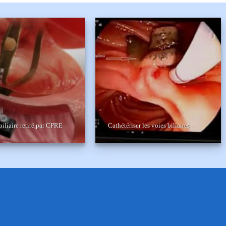
biliaire retiré par CPRE
Cathétériser les voies biliaires