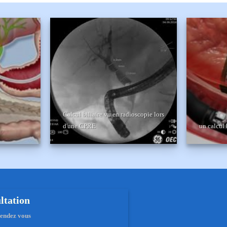
Calcul biliaire vu en radioscopie lors
d'une CPRE
un calcul 
ltation
 rendez vous